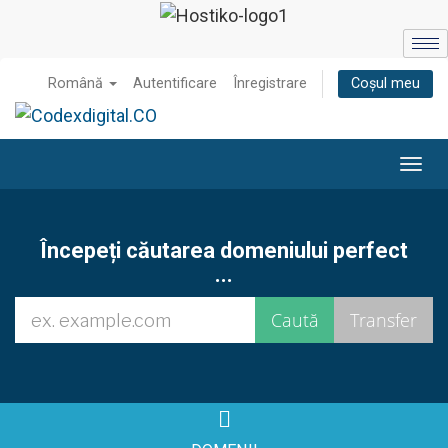
Română
Autentificare
Înregistrare
Coșul meu
Navi
Toggl
Începeți căutarea domeniului perfect
...