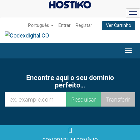
Português
Entrar
Registar
Ver Carrinho
Alter
nave
Encontre aqui o seu domínio
perfeito…