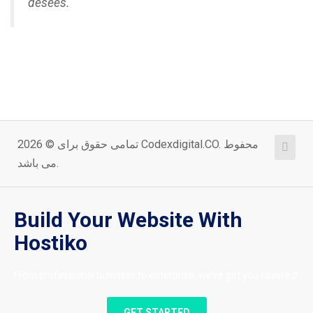
desees.
تمامی حقوق برای © 2026 Codexdigital.CO. محفوط
می باشد.
Build Your Website With
Hostiko
From professional business to enterprise, we’ve got you covered!
GET STARTED