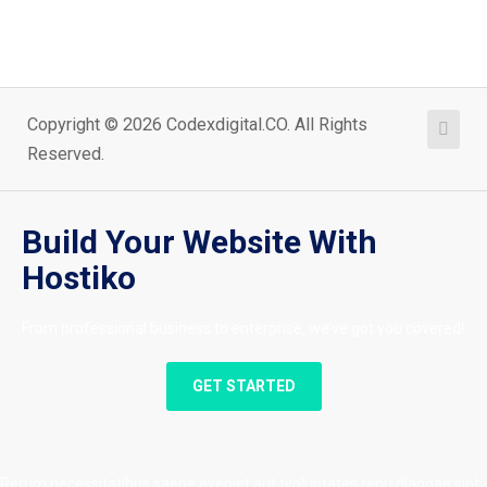
Copyright © 2026 Codexdigital.CO. All Rights
Reserved.
Build Your Website With
Hostiko
From professional business to enterprise, we’ve got you covered!
GET STARTED
Rerum necessitatibus saepe eveniet aut tvoluptates repu diandae sint