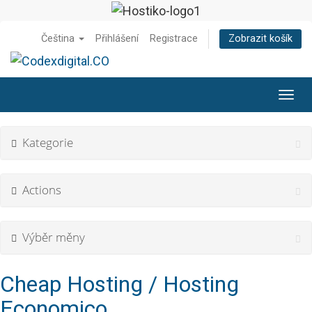
Čeština
Přihlášení
Registrace
Zobrazit košík
Toggl
navig
Kategorie
Actions
Výběr měny
Cheap Hosting / Hosting
Economico