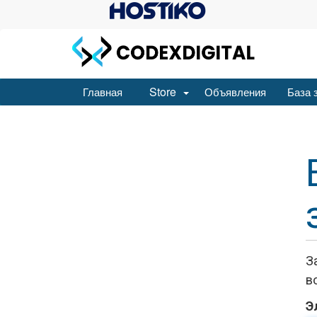
Store
Главная
Объявления
База 
З
в
Э