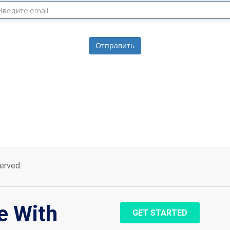
Отправить
erved.
e With
GET STARTED