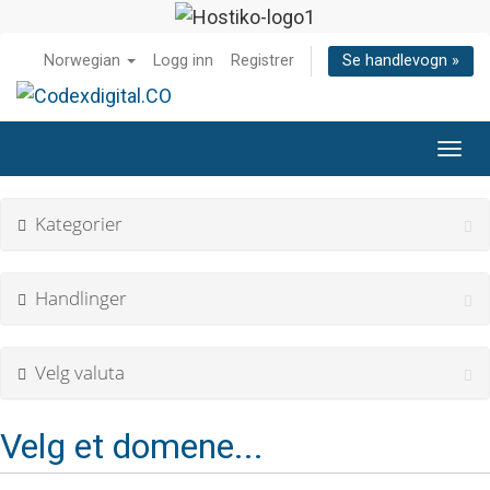
Norwegian
Logg inn
Registrer
Se handlevogn »
Bytt
navig
Kategorier
Handlinger
Velg valuta
Velg et domene...