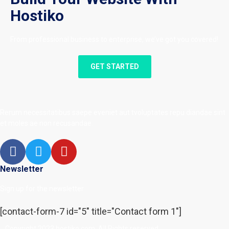
Hostiko
From professional business to enterprise, we’ve got you covered!
GET STARTED
Rerum necessitatibus saepe eveniet aut tvoluptates repu diandae sint
et moles ae non recusandae.
Newsletter
Sign up for the newsletter
[contact-form-7 id="5" title="Contact form 1"]
Copyright 2023 hostiko.com. All Rights reserved